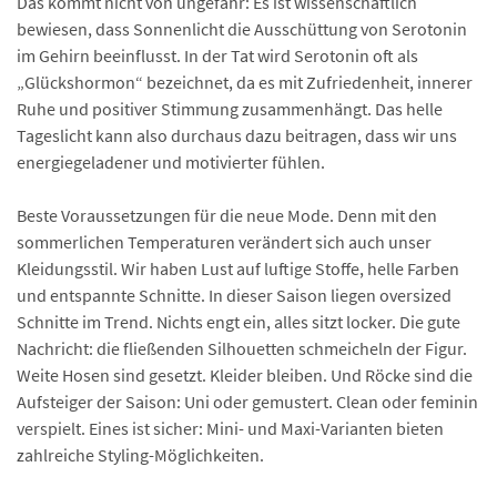
Das kommt nicht von ungefähr: Es ist wissenschaftlich
bewiesen, dass Sonnenlicht die Ausschüttung von Serotonin
im Gehirn beeinflusst. In der Tat wird Serotonin oft als
„Glückshormon“ bezeichnet, da es mit Zufriedenheit, innerer
Ruhe und positiver Stimmung zusammenhängt. Das helle
Tageslicht kann also durchaus dazu beitragen, dass wir uns
energiegeladener und motivierter fühlen.
Beste Voraussetzungen für die neue Mode. Denn mit den
sommerlichen Temperaturen verändert sich auch unser
Kleidungsstil. Wir haben Lust auf luftige Stoffe, helle Farben
und entspannte Schnitte. In dieser Saison liegen oversized
Schnitte im Trend. Nichts engt ein, alles sitzt locker. Die gute
Nachricht: die fließenden Silhouetten schmeicheln der Figur.
Weite Hosen sind gesetzt. Kleider bleiben. Und Röcke sind die
Aufsteiger der Saison: Uni oder gemustert. Clean oder feminin
verspielt. Eines ist sicher: Mini- und Maxi-Varianten bieten
zahlreiche Styling-Möglichkeiten.