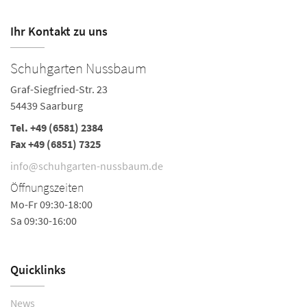
Ihr Kontakt zu uns
Schuhgarten Nussbaum
Q
Graf-Siegfried-Str. 23
Gr
54439 Saarburg
5
Tel.
+49 (6581) 2384
Te
Fax +49 (6851) 7325
Fa
info@schuhgarten-nussbaum.de
in
Öffnungszeiten
Ö
Mo-Fr 09:30-18:00
Mo
Sa 09:30-16:00
Sa
Quicklinks
News